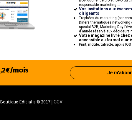
BOA duchef de projet, BAO du ch
responsable marketing....
Vos invitations aux évenem
dirigeants 
Trophées du marketing (benchma
Diners thématiques networking &
spécial B2B, Marketing Day l'évè
d'année réservé aux décideurs 
Votre magazine livré chez 
accessible au format numé
Print, mobile, tablette, applis IOS
,2€/mois
Je m'abon
Boutique Editialis
 © 2017 | 
CGV