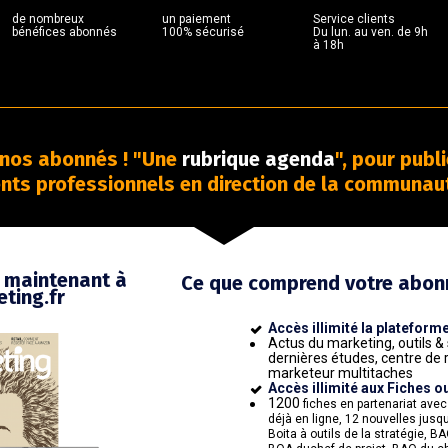
de nombreux  

un paiement  

Service clients

bénéfices abonnés
100% sécurisé
Du lun. au ven. de 9h 
à 18h
nos abonnés ! "Une 
rubrique agenda
", pour publi
ts professionnels en direction de la communau
maintenant à 
Ce que comprend votre abon
ting.fr 
Accès illimité la plateform
Actus du marketing, outils &
dernières études, centre de 
marketeur multitaches
Accès illimité aux Fiches o
1200 
fiches en partenariat avec 
déjà en ligne, 12 nouvelles jusqu'
Boita à outils de la stratégie, B