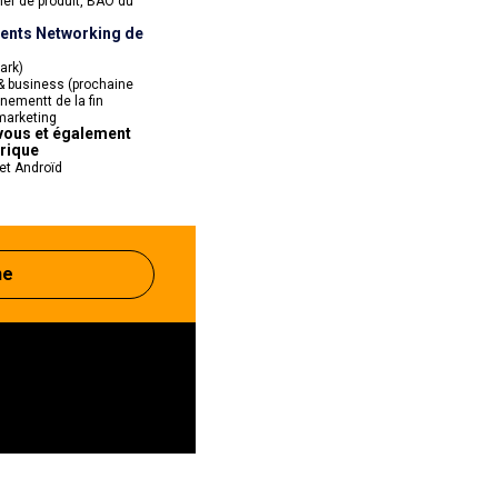
ef de produit, BAO du 
ents Networking de 
rk)

 business (prochaine 
nementt de la fin 
marketing
vous et également 
rique 
 et Androïd 
ne