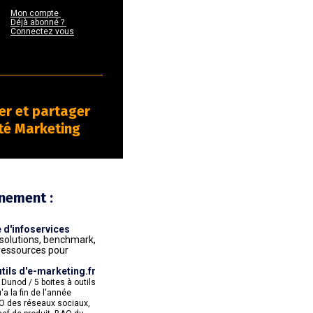
Mon compte 

Déjà abonné ? 

Connectez vous
er et partager 
té Marketing 
nement :
e d'infoservices
 solutions, benchmark, 
ressources pour 
utils d'e-marketing.fr
Dunod / 5 boites à outils 
a la fin de l'année

AO des réseaux sociaux, 